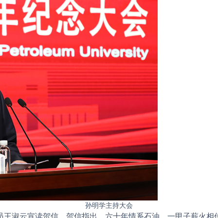
孙明学主持大会
淑云宣读贺信。贺信指出，六十年情系石油，一甲子薪火相传