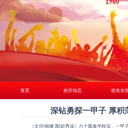
首页
校庆动态
校友在
深钻勇探一甲子 厚积
（文/许丽娜 图/赵秀波）六十载春华秋实，一甲子