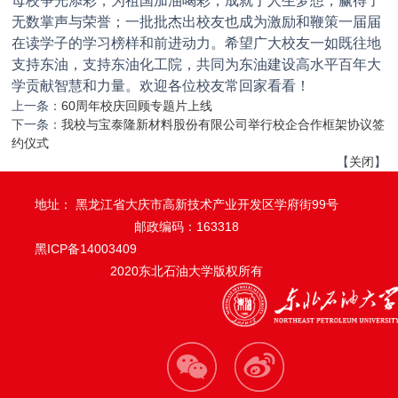
母校争光添彩，为祖国加油喝彩，成就了人生梦想，赢得了
无数掌声与荣誉；一批批杰出校友也成为激励和鞭策一届届
在读学子的学习榜样和前进动力。希望广大校友一如既往地
支持东油，支持东油化工院，共同为东油建设高水平百年大
学贡献智慧和力量。欢迎各位校友常回家看看！
上一条：
60周年校庆回顾专题片上线
下一条：
我校与宝泰隆新材料股份有限公司举行校企合作框架协议签
约仪式
【
关闭
】
地址： 黑龙江省大庆市高新技术产业开发区学府街99号
邮政编码：163318
黑ICP备14003409
2020东北石油大学版权所有