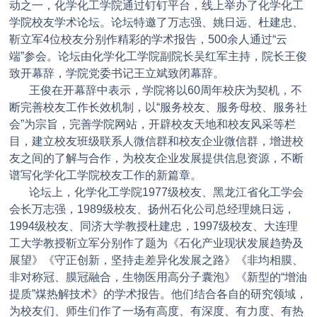
动之一，化学化工学院通过钉钉平台，线上举办了化学化工
学院校友学术论坛。论坛特邀了万志强、姚日远、杜建忠、
靳立军4位校友分别作精彩的学术报告，500余人通过“云
端”参会。论坛由化学化工学院副院长吴红军主持，院长王俊
致开幕辞，学院党委书记王立斌致闭幕辞。
王俊在开幕辞中表示，学院将以60周年校庆为契机，不
断完善校友工作长效机制，以“服务校友、服务母校、服务社
会”为宗旨，完善学院网站，开辟校友天地和校友风采等栏
目，建立校友班级联系人微信群和校友企业微信群，增进校
友之间的了解与合作，为校友企业发展提供信息资源，不断
谱写化学化工学院校友工作的新篇章。
论坛上，化学化工学院1977级校友、黑龙江省化工学会
会长万志强，1989级校友、扬州石化公司总经理姚日远，
1994级校友、同济大学教授杜建忠，1997级校友、大连理
工大学教授靳立军分别作了题为《石化产业现状发展趋势及
展望》《守正创新，坚持走差异化发展之路》《非均相膜、
非对称冠、膜冠融合，生物医用高分子囊泡》《新型的“增油
提质”煤热解技术》的学术报告。他们结合各自的研究领域，
为校友们、师生们作了一场有高度、有深度、有力度、有热