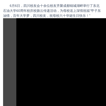
6月6日，四川校友会十余位校友齐聚成都锦城湖畔举行了东北
石油大学60周年校庆校旗云传递活动，为母校送上深情祝福“甲子东
油情，百年大学梦，四川校友，祝母校六十华诞生日快乐！”