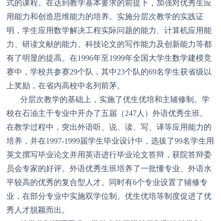
式的课程。在达到教学基本要求的前提下，加强对优秀生应
用能力和创造思维能力的培养。实施分层次教学的实践证
明，学生应用数学解决工程实际问题的能力、计算机应用能
力、研读文献的能力、科技论文的写作能力及创新能力等都
有了明显的提高。在1996年至1999年全国大学生数学建模竞
赛中，学校共参赛29个队，其中23个队的69名学生获省级以
上奖励，在省内高校中名列前茅。
分层次教学的基础上，实施了优生优培和主辅修制。学
校在石油主干专业中开办了五届（247人）外语优秀生班。
在教学过程中，突出外语听、说、读、写、译等应用能力的
培养，并在1997-1999届学生毕业设计中，选拔了99名学生用
英文撰写毕业论文并用英语进行毕业论文答辩，获院答辩委
员会专家的好评。外语优秀生班培养了一批懂专业、外语水
平较高的优秀的复合型人才。同时有6个专业设置了辅修专
业，在部分专业中实施双学位制。优生优培等制度促进了优
秀人才脱颖而出。