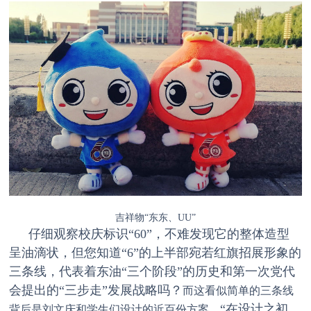
吉祥物“东东、UU”
仔细观察校庆标识“60”，不难发现它的整体造型
呈油滴状，但您知道“6”的上半部宛若红旗招展形象的
三条线，代表着东油“三个阶段”的历史和第一次党代
会提出的“三步走”发展战略吗？
而这看似简单的三条线
“在设计之初，
背后是刘文庆和学生们设计的近百份方案。