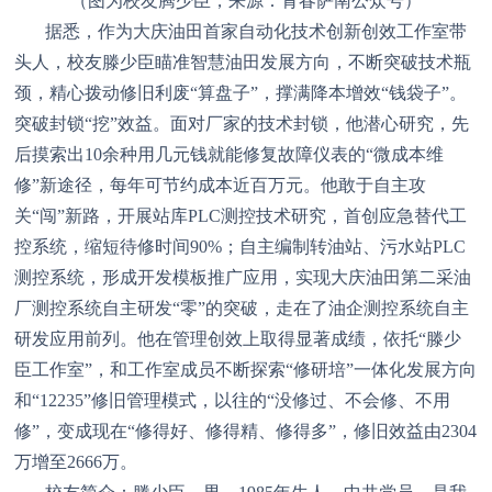
（图为校友腾少臣，来源：青春萨南公众号）
据悉，作为大庆油田首家自动化技术创新创效工作室带
头人，校友滕少臣瞄准智慧油田发展方向，不断突破技术瓶
颈，精心拨动修旧利废
“算盘子”，撑满降本增效“钱袋子”。
突破封锁“挖”效益。面对厂家的技术封锁，他潜心研究，先
后摸索出10余种用几元钱就能修复故障仪表的“微成本维
修”新途径，每年可节约成本近百万元。他敢于自主攻
关“闯”新路，开展站库PLC测控技术研究，首创应急替代工
控系统，缩短待修时间90%；自主编制转油站、污水站PLC
测控系统，形成开发模板推广应用，实现大庆油田第二采油
厂测控系统自主研发“零”的突破，走在了油企测控系统自主
研发应用前列。他在管理创效上取得显著成绩，依托“滕少
臣工作室”，和工作室成员不断探索“修研培”一体化发展方向
和“12235”修旧管理模式，以往的“没修过、不会修、不用
修”，变成现在“修得好、修得精、修得多”，修旧效益由2304
万增至2666万。