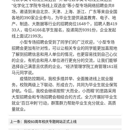
“化学化工学院专场线上双选会”等小型专场网络招聘会共8
场，邀请到来自北京、天津、上海、浙江、广东等来自全国
各地的390家企业参与，为毕业生提供涵盖教育、电子、地
产、制造、大数据等行业的招聘岗位1648个，招聘人数419
33人，吸引4166名学生报名，投递简历9391份，企业发起
线上面试2199次。
小型专场招聘会受到了同学们的广泛欢迎，“小型专场
招聘会更加有针对性，可以让相关专业的同学能更加直观地
了解到招聘信息和用人单位的情况，也更容易找到自己心仪
的企业，有机会和用人单位进行更充分的交流，让我们能够
选择自己满意且优质的企业。”经济管理学院工商管理161班
马元同学说。
疫情防控期间，我校多措并举、全面推进线上就业服
务，校院两级上下联动、形成合力，共同为毕业生就业保驾
护航。今后，我校会继续按照“大而全，小而精”的思路采用
大型招聘会和专场招聘会相结合的方式，全力开展好毕业生
就业“百日冲刺”行动，群策群力帮助毕业生充分就业、高质
量就业。
上一条：
我校60周年校庆专题网站正式上线