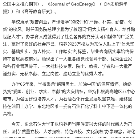
全国中文核心期刊）、《Journal of GeoEnergy》（《地质能源学
报》）和《高等教育研究》。
学校秉承“艰苦创业，严谨治学”的校训和“严谨、朴实、勤奋、创
新”的校风。时任国务院总理李鹏为学校题词“用大庆精神育人，培养跨
世纪人才”。办学育人成就得到了社会各界的充分认可和媒体的广泛关
注，赢得了良好的社会声誉。培养的23万校友为东油人贴上了“信念坚
实、基础扎实、为人朴实、工作踏实”的标签，毕业去向落实率始终保
持在省属高校前列。涌现出了一大批各级党政领导干部、优秀企业家
和各行业管理骨干，一大批科技专家、院士、教授、学者和一大批严
谨务实、无私奉献、立足岗位、建功立业的优秀人才。
办学65年来，学校秉承“躬耕黑土、加油中国”的深厚情怀，始终
弘扬“爱国、创业、求实、奉献”的大庆精神，坚持扎根高寒地区非中心
城市，为强国建设培养人才，为石油石化行业发展攻坚克难，始终坚
持在油田上办学、东北地区唯一拥有石油石化学科上中下游一体化的
高校。
今天，东北石油大学正以培养担当民族复兴大任的时代新人为己
任，坚持“质量立校、人才强校、特色兴校、文化润校”办学理念，深化