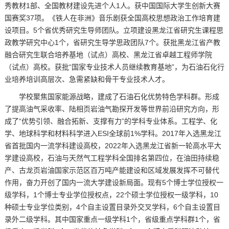
秀教材1部、全国教材建设先进个人1人。获中国国际大学生创新大赛
国赛奖37项。《铁人在非洲》音乐剧获全国高校思想政治工作培育建
设项目。5个省优秀研究生导师团队。立项建设黑龙江省研究生课程思
政教学研究中心1个，省研究生导学思政团队7个。获批黑龙江省产教
融合研究生联合培养基地（试点）高校、黑龙江省卓越工程师学院
（试点）高校。获批“国家专业技术人员继续教育基地”，为石油石化行
业培养培训高层次、急需紧缺和骨干专业技术人才。
学校聚焦国家能源战略，建成了石油石化优势特色学科群。形成
了提高油气采收率、陆相页岩油气勘探开发等世界前沿研究方向，形
成了“优势引领、融合拓新、支撑有力”的学科专业体系。工程学、化
学、地球科学和材料科学进入ESI全球前1%学科。2017年入选黑龙江
省首批国内一流学科建设高校，2022年入选黑龙江省新一轮高水平大
学建设高校，石油与天然气工程学科全国排名第四位，在油田持续稳
产、古龙页岩油国家示范区百万吨产能建设和区域发展发挥不可替代
作用，奋力开创了国内一流大学建设新局面。现有5个博士学位授权一
级学科，1个博士专业学位授权点，22个硕士学位授权一级学科，10
种硕士专业学位类别，4个自主设置目录外交叉学科，6个自主设置目
录外二级学科。其中国家重点一级学科1个，省级重点学科群1个，省