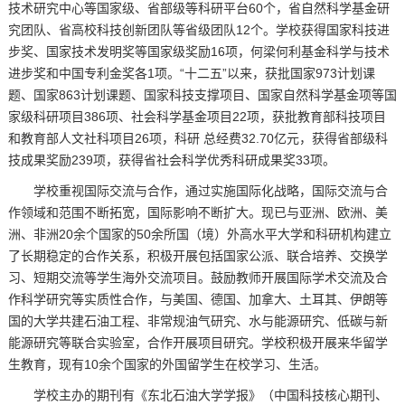
技术研究中心等国家级、省部级等科研平台60个，省自然科学基金研
究团队、省高校科技创新团队等省级团队12个。学校获得国家科技进
步奖、国家技术发明奖等国家级奖励16项，何梁何利基金科学与技术
进步奖和中国专利金奖各1项。“十二五”以来，获批国家973计划课
题、国家863计划课题、国家科技支撑项目、国家自然科学基金项等国
家级科研项目386项、社会科学基金项目22项，获批教育部科技项目
和教育部人文社科项目26项，科研 总经费32.70亿元，获得省部级科
技成果奖励239项，获得省社会科学优秀科研成果奖33项。
学校重视国际交流与合作，通过实施国际化战略，国际交流与合
作领域和范围不断拓宽，国际影响不断扩大。现已与亚洲、欧洲、美
洲、非洲20余个国家的50余所国（境）外高水平大学和科研机构建立
了长期稳定的合作关系，积极开展包括国家公派、联合培养、交换学
习、短期交流等学生海外交流项目。鼓励教师开展国际学术交流及合
作科学研究等实质性合作，与美国、德国、加拿大、土耳其、伊朗等
国的大学共建石油工程、非常规油气研究、水与能源研究、低碳与新
能源研究等联合实验室，合作开展项目研究。学校积极开展来华留学
生教育，现有10余个国家的外国留学生在校学习、生活。
学校主办的期刊有《东北石油大学学报》（中国科技核心期刊、