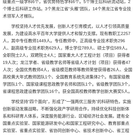
级重点一级学科6个，省优势特色学科6个。5个博士后科研流动站，2
个博士后科研工作站。3个黑龙江省“头雁”团队，14个黑龙江省专业技
术领军人才梯队。
学校坚持人才优先发展，创新人才引育模式，以人才引领高质量
发展，为建设高水平百年大学提供人才和智力支撑。现有教职工2257
人，其中专任教师1449人。专任教师中，正高级专业技术职务296
人、副高级专业技术职务629人，博士学位789人、硕士学位589人。
全职院士2人，双聘院士4人；国家重大人才工程计划（项目）获得者
19人次；龙江学者、省级教学名师等省级人才计划（项目）获得者47
人次；全国优秀教师4人，省级模范教师等教师荣誉获得者26人、全国
高校黄大年式教师团队1个、全国教育系统先进集体2个。有国家级教
学团队1个、国家级课程思政教学名师和团队1个。省级教学团队3个，
省课程思政建设教学团队16个。获全国高校教师教学创新大赛奖5人。
学校坚持“四个面向”，形成了“一强两优三服务”的科研特色，实施
创新驱动发展战略，不断强化政产学研用合作，持续优化科技创新体
系和科研育人体系，深度服务能源行业、区域经济社会发展。建有全
国重点实验室、国家能源研发中心和国家工程研究中心、教育部重点
实验室、省重点实验室、省协同创新中心、省技术创新中心、省工程