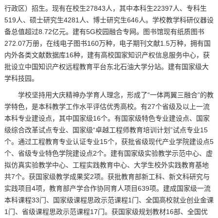
行政区）招生。现有在校生27843人，其中本科生22397人、专科生
519人、硕士研究生4281人、博士研究生646人。学校教学科研仪器设
备总值超过8.72亿元。建有5G校园融合专网。图书馆现有纸质图书
272.07万册，在线电子图书160万种，电子期刊文献1.5万种，拥有国
内外各类文献数据库16种，建有高校国家知识产权信息服务中心，获
批设立中国知识产权远程教育平台东北石油大学分站。建有国家级大
学科技园。
学校坚持用大庆精神办学育人理念，形成了“一体两翼三融合”的教
学特色，是本科教学工作水平评估优秀高校。有27个省级及以上一流
本科专业建设点，其中国家级16个。有国家级特色专业建设点、国家
级综合改革试点专业、国家级“卓越工程师教育培训计划”试点专业15
个。通过工程教育专业认证专业15个，获批省级现代产业学院建设点5
个、省级专业特色学院建设点2个。建有国家级实验教学示范中心、虚
拟仿真实验教学中心、工程实践教育中心、大学生校外实践教育基地
共7个。获国家级教学成果奖2项。获批教育部新工科、新文科研究与
实践项目4项，教育部产学合作协同育人项目639项。建成国家级一流
本科课程33门、国家级课程思政示范课程1门、全国高校就业创业金课
1门、省级课程思政示范课程17门。获国家级规划教材16部、全国优