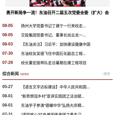
勇开新局争一流！东油召开二届五次党委全委（扩大）会
08-05
扬州大学党委书记丁建宁一行来校走...
08-05
交投集团党委书记、董事长尚云龙一...
08-03
【东油关注】习近平：加快建设健康中国
07-30
东油校友吴德飞任中国石化副总工程...
07-29
校长董宏丽带队走访暑期在建工程项目
综合新闻
NEWS
+更多
05-27
【语言文字达标建设】中华人民共和国...
08-01
“新思想润乡村”宣讲实践团之法治赋...
08-01
东油学子参演“德耀中华”弘扬大庆精...
07-31
“请党放心”红色基因传承团之重走习...