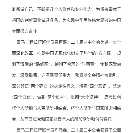
准衡量自己，不断提升个人修养和专业能力，为将来奉献于
祖国的创新事业做好准备，为实现中华民族伟大复兴的中国
梦而努力奋斗。
青马工程知行班学员袁柯嘉
：
二十届三中全会为进一步全
面深化改革、推动中国式现代化树立了科学的
“方向标”，规
划了清晰的 “路线图”，绘制了合理的“时间表”，使我深受启
发、深受鼓舞，亦深感责任重大。我将以全会精神为指引，
深刻领悟“两个确立”的决定性意义，增强“四个意识”、坚定
“四个自信”、做到“两个维护”、贯彻“六个坚持”。思考如何
将个人所能与人民所盼相结合、将个人所学与国家所需相结
合，从而回应党和国家对青年人的殷殷期盼和句句嘱托。
青马工程知行班学员陈冠霖
：
二十届三中全会强调了全面