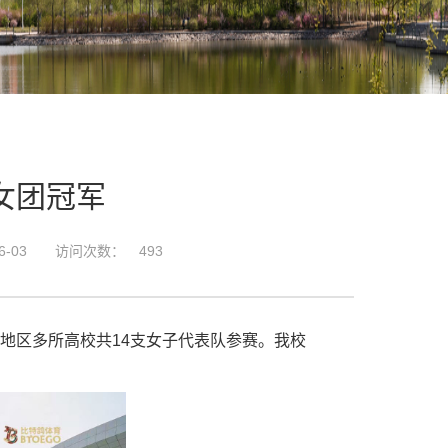
女团冠军
-03
访问次数：
493
北地区多所高校共14支女子代表队参赛。我校