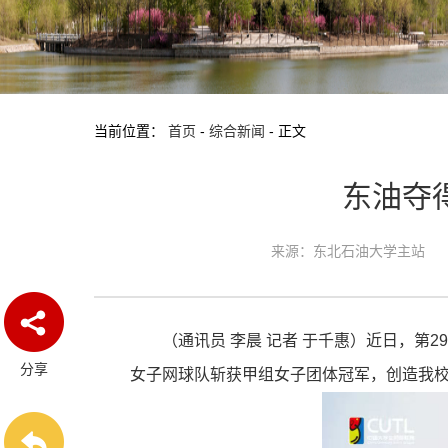
当前位置：
首页
-
综合新闻
-
正文
东油夺
来源：东北石油大学主站
（通讯员 李晨 记者 于千惠）近日，
分享
女子网球队斩获甲组女子团体冠军，创造我