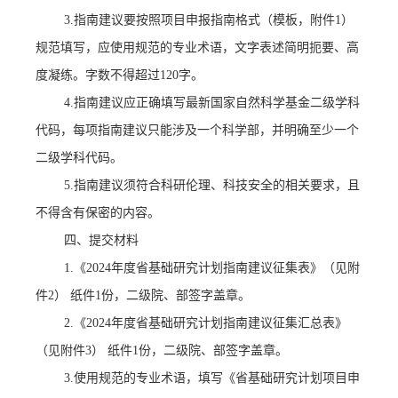
3.
指南建议要按照项目申报指南格式（模板，附件
1）
规范填写，应使用规范的专业术语，文字表述简明扼要、高
度凝练。字数不得超过120字。
4.
指南建议应正确填写最新国家自然科学基金二级学科
代码，每项指南建议只能涉及一个科学部，并明确至少一个
二级学科代码。
5.
指南建议须符合科研伦理、科技安全的相关要求，且
不得含有保密的内容。
四
、提交材料
1
.
《
2024年度省基础研究计划指南建议征集表
》
（
见附
件
2
）
纸件
1份，二级院、部签字盖章。
2.
《
2024年度省基础研究计划指南建议征集汇总表》
（
见附件
3
）
纸件
1份，二级院、部签字盖章
。
3.使用规范的专业术语，填写《省基础研究计划项目申