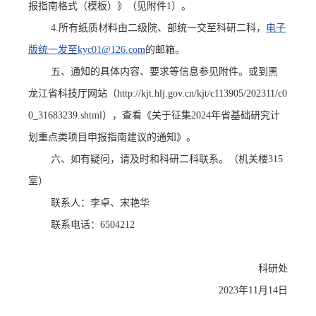
报指南格式（模板）》（见附件1）。
4
.
所有纸质材料由二级院、部统一交至科研二科，
电子
版统一发至
kyc01@126.com
的邮箱。
五
、通知的具体内容、要求等信息参见附件。或到黑
龙江省科技厅网站
（
http://kjt.hlj.gov.cn/kjt/c113905/202311/c0
0_31683239.shtml），
查看《关于征集
2024年省基础研究计
划重点类项目申报指南建议的通知》。
六
、如有疑问，请及时和科研二科联系。（机关楼
315
室）
联系人：李卓、宋艳华
联系电话：
6504212
科研处
202
3
年
11
月
14
日