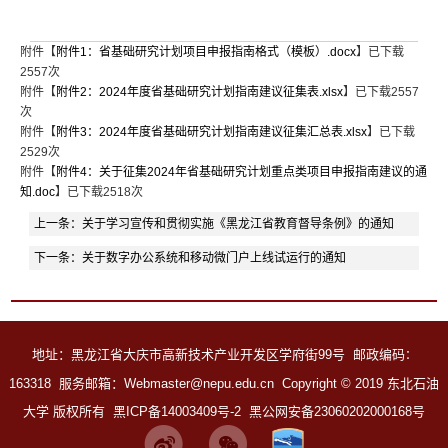
附件【
附件1：省基础研究计划项目申报指南格式（模板）.docx
】已下载
2557
次
附件【
附件2：2024年度省基础研究计划指南建议征集表.xlsx
】已下载
2557
次
附件【
附件3：2024年度省基础研究计划指南建议征集汇总表.xlsx
】已下载
2529
次
附件【
附件4：关于征集2024年省基础研究计划重点类项目申报指南建议的通
知.doc
】已下载
2518
次
上一条：
关于学习宣传和贯彻实施《黑龙江省教育督导条例》的通知
下一条：
关于数字办公系统和移动微门户上线试运行的通知
地址：黑龙江省大庆市高新技术产业开发区学府街99号 邮政编码
：
163318 服务邮箱：Webmaster@nepu.edu.cn
Copyright
©
2019 东北石油
大学 版权所有
黑ICP备14003409号-2
黑公网安备23060202000168号