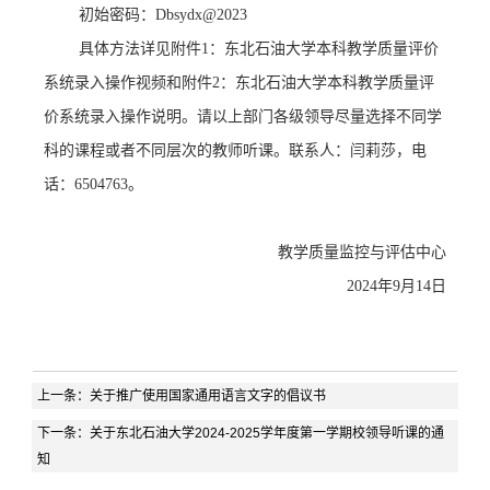
初始密码：
Dbsydx@2023
具体方法详见附件
1
：
东北石油大学本科教学质量评价
系统
录入操作视频
和附件
2：东北石油大学本科教学质量评
价系统录入操作说明。
请以上部门各级领导
尽量选择不同学
科的课程或者不同层次的教师听课。联系人：闫莉莎，电
话：
6504763。
教学质量监控与
评估中心
2024
年
9
月
14
日
上一条：
关于推广使用国家通用语言文字的倡议书
下一条：
关于东北石油大学2024-2025学年度第一学期校领导听课的通
知