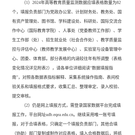
（
1）2024年高等教育质量监测数据应填表格数量为82
个，填报负责部门为党政办公室、计划财务处、教务处、国
有资产管理处、图书馆、学科建设处、科研处、国际交流合
作中心（国际教育学院）、人事处
（
党委教师工作部）
、学
生工作部（处）、招生就业处（社会合作处）、教学质量监
控与评估中心（教师教学发展中心）、实验室与设备管理中
心、团委、体育部。
部分表格的内涵较往年有所调整（表格
变化情况详见附表
2）
，
请各单位详细阅读
“数据填报指
南”，对照各数据表指标解释、采集系统操作指南、表间校
验关系和填报格式要求，收集汇总、整理审定、录入校验、
提交审核。
（
2）
仍是网上填报方式，需登录国家数据平台完成填
报工作，平台网址
udb.eqea.edu.cn
。
继续采用唯一账号填
报，对于合填表格，只确定一个填报负责部门，其他合填
（协助）部门复制或制作对应表格，填入合格数据后，将纸