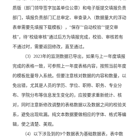
质版（部门领导签字加盖单位公章）和电子版提交填报负责
部门，填报负责部门汇总审定、审查录入（数据量大的浮动
表单需要先填报下载模板），
“保存”“自动校验”“提交审
核”，待“校级审核”通过后方为填报完成，校验、审核若有
不通过时，需要返回修改，直至通过。
（
3）20
23
年的监测数据已导出
，
如果
与
上一年度填报
完成的表格
一致
，可参照上一年度表格
内容
，按照当前年度
的模板批量导入系统
。
但要注意核对数据的内容和数量，以
免出错，
尤其是人员的学历、学位、职称、职务、专业分
布、学院分布等信息发生变化的，应按要求重新统计、核
对，同时注意新修改调整的表格数据以及数据之间的校验关
系，避免出现纰漏。纯文本数据要做相应的字体、格式等编
辑，使之清楚、美观。
（
4）以下涉及到的
9
个数据表为基础数据表，表中数