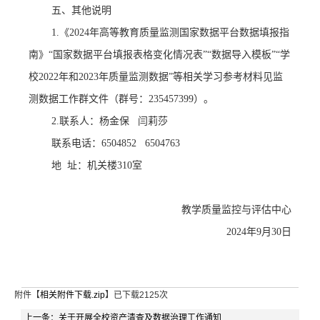
五、其他说明
1.《2024年高等教育质量监测国家数据平台数据填报
指
南》
“国家数据平台填报表格变化情况表”“数据导入模板
”“学
校2022年和2023年质量监测数据”等相关学习参考材料见监
测数据工作群文件
（群号：
235457399）
。
2.联系人：
杨金保
闫莉莎
联系电话：
6504852 6504763
地
址：机关楼
3
10
室
教学质量监控与评估中心
202
4
年
9
月
30
日
附件【
相关附件下载.zip
】已下载
2125
次
上一条：
关于开展全校资产清查及数据治理工作通知