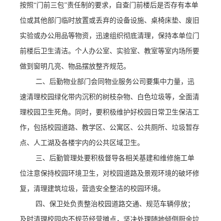
按照
“门前三包”责任制的要求，自查门前楼后是否存有本单
位或其他部门临时放置或丢弃的设备设施、桌椅床垫、废旧
实验或办公用品等物资，迅速组织彻底清理，保持本单位门
前楼后卫生清洁。
个人办公室、实验室、教室等室内场所要
做到窗明几亮、物品摆放整齐规范。
二、
后勤物业部门
会同物业服务公司
要集中力量，迅
速清理校园绿化带内沉积的树枝杂物、白色垃圾等
，全面清
理校园卫生死角
。同时，要积极维护好校园日常卫生保洁工
作，包括校园道路、教学区、公寓区、公共厕所、垃圾暂存
点、人工湖及各楼宇内的公共区域卫生。
三、
后勤管理处要积极督导各相关
基建和维修施工单
位注意
保持校园环境卫生，对校园道路及景观环境的破坏修
复，清理建筑垃圾，营造安全整洁的校园环境。
四、
保卫处负责整治校园道路交通、规范车辆停放；
及时清理校园内不规范经营摊点，坚决处理随地倾倒厨余垃