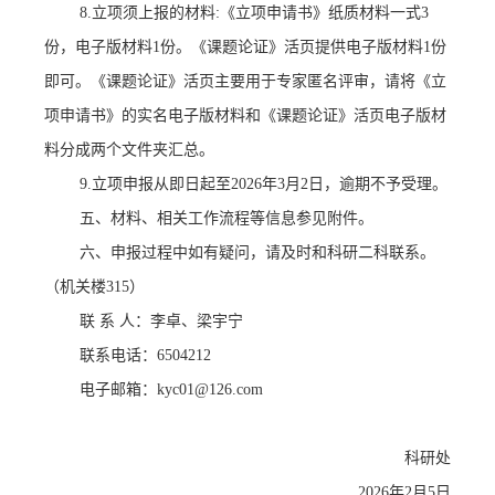
8.
立项须上报的材料
:
《立项申请书》纸质材料一式
3
份，电子版材料
1
份。《课题论证》活页提供电子版材料
1
份
即可。《课题论证》活页主要用于专家匿名评审，请将《立
项申请书》的实名电子版材料和《课题论证》活页电子版材
料分成两个文件夹汇总。
9.
立项申报从即日起至
2026
年
3
月
2
日，逾期不予受理。
五、材料、相关工作流程等信息参见附件。
六、申报过程中如有疑问，请及时和科研二科联系。
（机关楼
315
）
联 系 人：李卓、梁宇宁
联系电话：
6504212
电子邮箱：
kyc01@126.com
科研处
2026
年
2
月
5
日