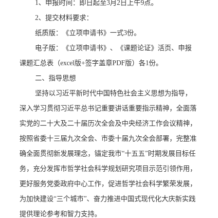
1
、申报时间：即日起至
3
月
2
日上午
9
点。
2
、提交材料要求：
纸质版：《立项申请书》一式
3
份。
电子版：《立项申请书》、《课题论证》活页、申报
课题汇总表（
excel
版
+
签字盖章
PDF
版）各
1
份。
二、指导思想
坚持以习近平新时代中国特色社会主义思想为指导，
深入学习贯彻习近平总书记重要讲话重要指示精神，全面落
实党的二十大及二十届历次全会及中央经济工作会议精神，
按照省委十三届九次全会、市委十届九次全会部署，完整准
确全面贯彻新发展理念，锚定我市“十五五”时期发展目标任
务，充分发挥市哲学社会科学规划研究项目示范引领作用，
更好服务党委政府中心工作，促进哲学社会科学繁荣发展，
为加快建设“三个城市”、奋力推进中国式现代化大庆新实践
提供理论参考和智力支持。