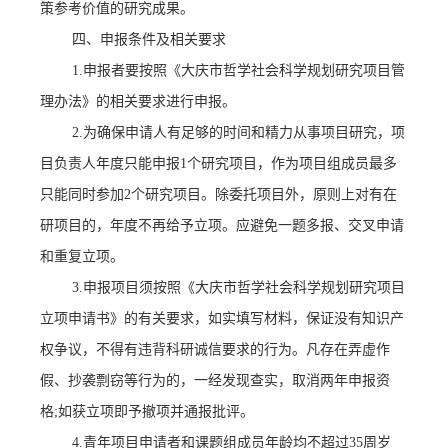
策参考价值的研究成果。
四、申报条件及相关要求
1.
申报者要按照《大庆市哲学社会科学规划研究项目管
理办法》的相关要求进行申报。
2.
为确保申请人有足够的时间和精力从事项目研究，项
目负责人年度只能申报
1
个研究项目，作为项目组成员最多
只能同时参加
2
个研究项目。除委托项目外，原则上对有在
研项目的，年度不再给予立项。应避免一题多报、交叉申请
和重复立项。
3.
申报项目须按照《大庆市哲学社会科学规划研究项目
立项申请书》的有关要求，如实填写材料，保证没有知识产
权争议，不得有违背科研诚信要求的行为。凡存在弄虚作
假、抄袭剽窃等行为的，一经发现查实，取消两年申报资
格
;
如获立项即予撤项并通报批评。
4.
青年项目申请者和课题组成员年龄均不超过
35
周岁