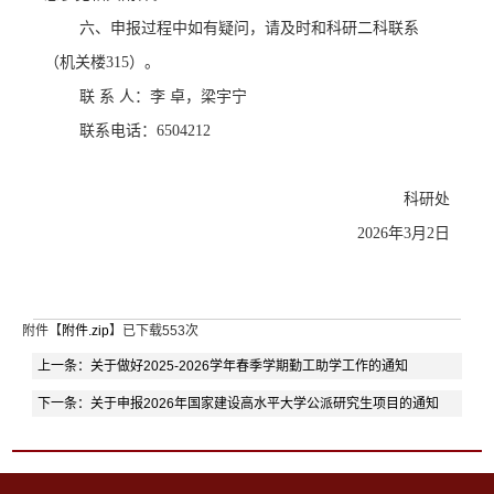
六、申报过程中如有疑问，请及时和科研二科联系
（机关楼
315）
。
联
系
人：李
卓
，
梁宇宁
联系电话：
6504212
科研处
20
26
年
3
月
2
日
附件【
附件.zip
】已下载
553
次
上一条：
关于做好2025-2026学年春季学期勤工助学工作的通知
下一条：
关于申报2026年国家建设高水平大学公派研究生项目的通知