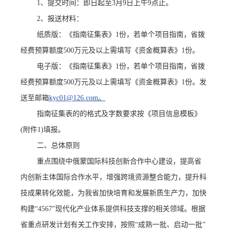
1、
提交时间
：
即日起至
3月9日上午9点止。
2、
报送材料
：
纸质版：《指南征集表》
1份，
若单个项目指南，省拨
经费预算额度
500万元及以上需填写《资金概算表》1份。
电子版：《指南征集表》
1份，
若单个项目指南，省拨
经费预算额度
500万元及以上需填写《资金概算表》1份。
发
送至邮箱
kyc01@126.com。
指南征集表的的格式及字数要求按《项目信息模板》
(附件1)填报。
二、总体原则
重点围绕中俄蒙国际科技创新合作中心建设，提高省
内创新主体国际合作水平，增强跨境资源整合能力，提升科
技成果转化效能，为我省加快培育和发展新质生产力，加快
构建
“4567”现代化产业体系提供科技支撑的相关领域。根据
省重点研发计划有关工作安排，按照“成熟一批、启动一批”