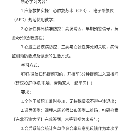
核心学习内容
：
1.应急救护实操：心肺复苏术（CPR）、电子除颤仪
（AED）规范使用教学；
2.心源性猝死精准防控：高发诱因、早期预警信号，黄
金4分钟急救流程；
3.心脑血管疾病防控：三高与心源性猝死的关联，病情
监测预防要点及健康的生活方式。
学习方式
：
钉钉
/微信扫码提前预约，开播前5分钟提前进入直播间
（建议投屏电视/电脑，带动家人一起学习！）
要求
：
1.全体干部职工准时参加，无特殊情况不得中途退出；
2.课后签到：课程末尾老师公布签到二维码，扫码检索
【东北石油大学】完成签到，未签到视为未参与；
3.会后系统会统计各单位参会率及意见反馈作为本次学