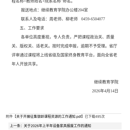
程名称+教师姓名+院系名称”命名
。
报送地点
：
继续教育学院办公楼
204室
联系人及电话
：
周老师、柳老师
0459-6504077
五、工作要求
各单位高度重视，专人负责，严把课程
政治关、质量
关、版权关、适老关
。按时完成申报，逾期不予受理。省厅
评审通过课程将上线省级及国家终身教育平台，面向全省老
年人开放共享。
继续教育学院
2026年4月14日
附件【
关于开展征集银龄课程资源的工作通知.pdf
】已下载
495
次
上一条：
关于2026年上半年设备家具报废工作的通知