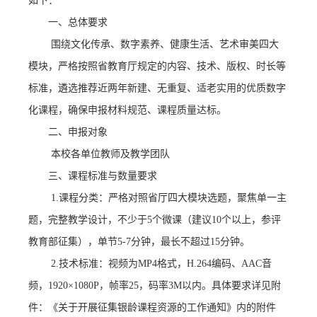
如下：
一、总体要求
围绕
文化传承、数字素养、健康生活、艺术审美
四大
模块，严格按照省教育厅规定的内容、技术、版权、时长等
标准，遴选推荐近两年新建、无重复、适老实用的优质数字
化课程，确保申报材料规范、课程质量达标。
二、申报对象
本校各单位教师及教学团队
三、课程标准与数量要求
1.
课程分类
：严格对照省厅四大模块选题，聚焦单一主
题，完整教学设计，不少于
5个微课
（建议
10个以上，参评
教育部征集），单节
5
-
7分钟
，最长不超过
15分钟。
2.
技术标准
：视频为
MP4格式
，
H.264编码、AAC音
频，
1920×1080P
，帧率
25，码率3M以内
。
具体要求详见附
件：《关于开展征集银龄课程资源的工作通知》内的附件