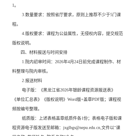
1
。
3.
数量要求
：按照省厅要求，原则上推荐不少于
5门
课
程。
4.
版权要求
：课程为公益属性，无侵权内容，提交规范
版权说明。
四、材料报送与时间安排
1.
院内初审时间
：
2026年4月2
4
日前完成课程制作、材
料整理与院内审核。
2.
报送材料
电子版：《黑龙江省
2026年银龄课程资源报送表》
《单位汇总表》《版权说明》Word版+盖章PDF版；课程视
频按编号整理。
纸质版：上述表格盖章纸质件各
1份；
表格电子版和
课
程资源
电子版发送至邮箱：
jxglbgs@nepu.edu.cn,文件以“课