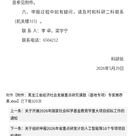
息参见附件。
六、申报过程中如有疑问，请及时和科研二科联系
（机关楼
315）
。
联
系
人：李
卓
，
梁宇宁
联系电话：
6504212
科研处
20
26
年
5
月
29
日
附件【
附件：黑龙江省经济社会发展重点研究课题（基地专项）专家推荐
表.xlsx
】已下载
320
次
上一条：
关于开展2026年国家社会科学基金教育学重大项目招标工作的
通知
下一条：
关于组织申报2026年省重点研发计划人工智能等10个专项项目