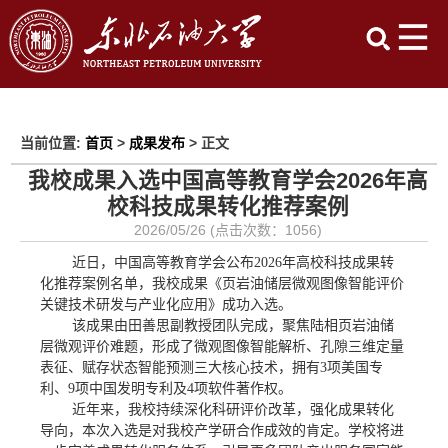
当前位置:
首页
>
成果发布
> 正文
我校成果入选中国高等教育学会2026年高
校科技成果转化推荐案例
2026/05/26 (点击次数：
1056
)
近日，中国高等教育学会公布
2026
年高校科技成果转
化推荐案例名单，我校成果《页岩油储层微观图像智能评价
关键技术研发与产业化应用》成功入选。
该成果由田善思副教授团队完成，聚焦陆相页岩油储
层微观评价难题，形成了微观图像智能解析、孔隙三维定量
表征、赋存状态智能预测三大核心技术，拥有
3
项美国专
利、
9
项中国发明专利及
4
项软件著作权。
近年来，我校持续深化科研评价改革，强化成果转化
导向，本次入选是对我校产学研合作成效的肯定。学校将进