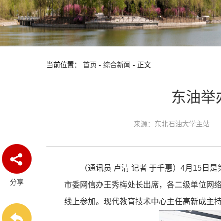
当前位置：
首页
-
综合新闻
-
正文
东油举
来源：东北石油大学主站
（通讯员 卢清 记者 于千惠）4月15
分享
市委网信办王秀梅处长出席，各二级单位网
线上参加。现代教育技术中心主任高新成主