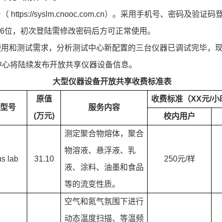
ttps://syslm.cnooc.com.cn）。采用手机号、密码
机后6位，初次登陆需修改密码后方可正常使用。
使用和测试需求，分析测试中心新配置的三台仪器已调试完毕，
u.cn/)。我中心将陆续发布开放共享仪器设备信息。
大型仪器设备开放共享收费标准表
原值
收费标准（
XX元/
型号
服务内容
(万元)
校内用户
测定聚合物熔体，聚合
物溶液、悬浮液、乳
s lab
31.10
250元/样
液、涂料、油墨和食品
等的流变性质。
空气和氮气氛围下进行
动态温度扫描、等温频