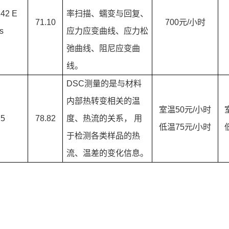
42 E
率扫描、蠕变与回复、
71.10
700元/小时
s
应力应变曲线、应力松
弛曲线、阻尼应变曲
线。
DSC测量的是与材料
内部热转变相关的温
室温
50元/小时
25
78.82
度、热流的关系， 用
低温
75元/小时
于检测各类样品的热
流、温差的变化信息。