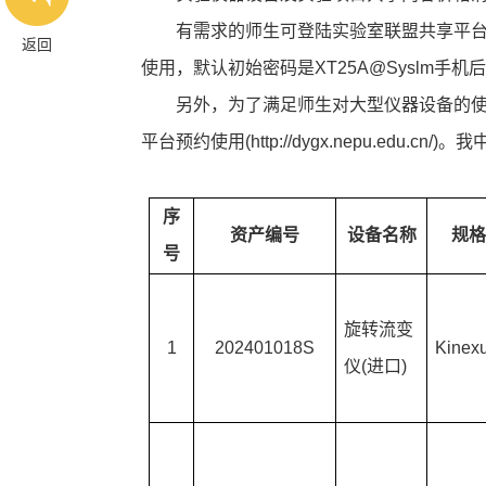
有需求的师生可登陆实验室联盟共享平台（ h
返回
使用，默认初始密码是XT25A@Syslm手
另外，为了满足师生对大型仪器设备的
平台预约使用
(http://dygx.nepu.ed
序
资产编号
设备名称
规格
号
旋转流变
1
202401018S
Kinexu
仪
(进口)