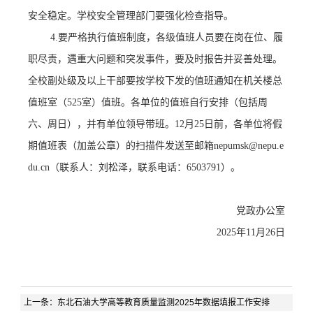
安全稳定。学校安全管理部门要强化检查指导。
4.要严格执行值班制度，各级值班人员要在岗在位、履
职尽责，遇重大问题和突发事件，要及时报告并妥善处理。
全校副处级及以上干部要按学校下发的值班通知在机关楼总
值班室（525室）值班。各单位的值班自行安排（包括周
六、周日），并有单位领导带班。12月2
5
日前，各单位将假
期值班表（加盖公章）的扫描件发送至邮箱
nepumsk@nepu.e
du.cn（联系人：
刘松泽
，联系电话：
6503791）。
党政办公室
202
5
年
1
1
月
26
日
上一条：
东北石油大学高等教育质量监测2025年数据填报工作安排