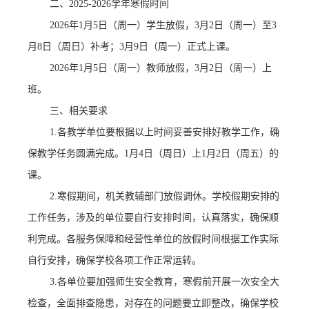
二、
202
5
-202
6
学年寒假时间
202
6
年
1月
5
日（周一）学生放假，
3
月
2日（周一）至3
月
8
日（周
日
）补考；
3月
9
日（周一）
正式
上课。
202
6
年
1月
5
日（周一）教师放假，
3
月
2
日（周一）上
班。
三、相关要求
1.各教学单位要根据以上时间妥善安排好教学工作，确
保教学任务圆满完成。1月4日（周日）上
1
月
2
日（周
五
）的
课。
2.寒假期间，机关教辅部门放假调休。学校假期安排的
工作任务，涉及的单位要自行安排时间，认
真落实，确保顺
利完成。各服务保障和经营性单位的放假时间根据工作实际
自行安排，确保学校各项工作正常运转。
3.各单位要加强师生安全教育，寒假前开展一次安全大
检查，全面排查隐患，对存在的问题要立即整改，确保学校