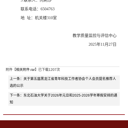
5
.联系人：
闫莉莎
联系电话：
6504763
地
址：机关楼
3
10
室
教学质量监控与评估中心
202
5年11
月
27
日
附件【
相关附件.rar
】已下载
1207
次
上一条：
关于第五届黑龙江省青年科技工作者协会个人会员提名推荐人
选的公示
下一条：
东北石油大学关于2026年元旦和2025-2026学年寒假安排的通
知