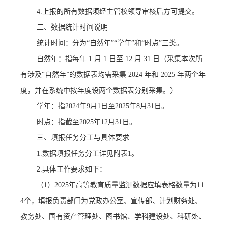
4.上报的所有数据须经主管校领导审核后方可提交。
二、
数据统计时间说明
统计时间：
分为
“自然年”“学年”和“时点”三类
。
自然年：
指每年
1
月
1
日至
12
月
31
日
（
采集本次所
有涉及
“自然年”的数据表均需采集
2024
年和
2025
年两个年
度，并在系统中按年度设两个数据表分别采集。）
学年：
指
20
24
年
9月1日至202
5
年
8月31日。
时点：指
截至
2025年12月31日
。
三
、填报任务分工与具体要求
1.数据填报任务分工详见附表1。
2.具体工作要求如下：
（
1）2025年高等教育质量监测数据应填表格数量为11
4个，填报负责部门为
党政办公室、宣传部、计划财务处、
教务处、国有资产管理处、图书馆、学科建设处、科研处、