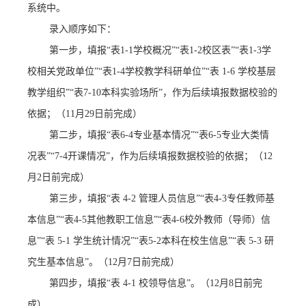
系统中。
录入顺序如下：
第一步，填报
“表
1-1学校概况
”“
表
1-2校区表
”
“表1-
3
学
校相关党政单位
”“表1-
4
学校教学科研单位
”
“表 1-6 学校基层
教学组织”
“表7-1
0
本科实验场所
”，作为后续填报数据校验的
依据；
（
11
月
29
日前完成）
第二步，填报
“表
6
-4专业基本情况”“表
6
-
5
专业大类情
况表
”
“
7-4开课情况
”
，作为后续填报数据校验的依据；
（
12
月
2
日前完成）
第三步，填报
“表 4-2 管理人员信息”
“表
4
-
3专任教师基
本
信息
”“表
4-5其他教职工
信息
”
“
表
4-6校外教师（导师）信
息
”“表 5-1 学生统计情况”
“表
5
-
2
本科
在校生信息
”
“
表
5-3 研
究生基本信息
”。
（
12
月
7
日前完成）
第四步，填报
“表 4-1 校领导信息”。
（
12月8日前完
成）