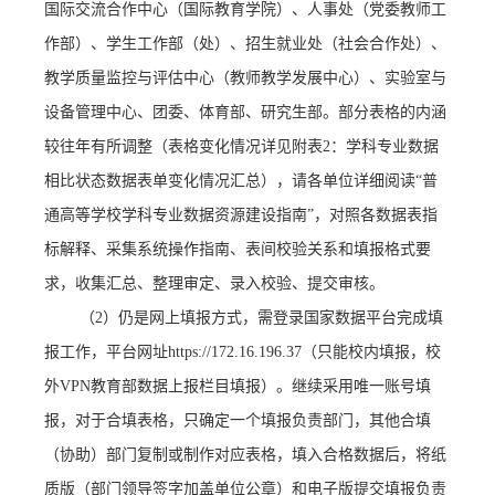
国际交流合作中心（国际教育学院）、人事处
（
党委教师工
作部）
、学生工作部（处）、招生就业处（社会合作处）、
教学质量监控与评估中心（教师教学发展中心）、实验室与
设备管理中心、团委、体育部、研究生部。
部分表格的内涵
较往年有所调整（表格变化情况详见附表
2：学科专业数据
相比状态数据表单变化情况汇总）
，
请各单位详细阅读
“普
通高等学校学科专业数据资源建设指南”，
对照各数据表指
标解释、采集系统操作指南、表间校验关系和填报格式要
求，收集汇总、整理审定、录入校验、提交审核。
（
2）
仍是网上填报方式，需登录国家数据平台完成填
报工作，平台网址
https://172.16.196.37（只能校内填报，校
外VPN教育部数据上报栏目填报）
。
继续采用唯一账号填
报，对于合填表格，只确定一个填报负责部门，其他合填
（协助）部门复制或制作对应表格，填入合格数据后，将纸
质版（部门领导签字加盖单位公章）和电子版提交填报负责