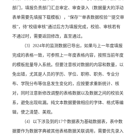
部门，填报负责部门汇总审定、审查录入（数据量大的浮动
表单需要先填报下载模板），
“保存”“
单表数据
校验
”“提交审
核”，待“校级审核”通过后方为填报完成，校验、审核若有
不通过时，需要返回修改，直至通过。
（
3）20
24
年的监测数据已导出
，
如果
与
上一年度填报
完成的表格
一致
，可参照上一年度表格
内容
，按照当前年度
的模板批量导入系统
。
但要注意核对数据的内容和数量，以
免出错，
尤其是人员的学历、学位、职称、职务、专业分
布、学院分布等信息发生变化的，应按要求重新统计、核
对，同时注意新修改调整的表格数据以及数据之间的校验关
系，避免出现纰漏。纯文本数据要做相应的字体、格式等编
辑，使之清楚、美观。
（
4）以下涉及到的
17
个数据表为基础数据表，
表中数
据要作为数据字典被其他表格数据关联调用，需要优先录入