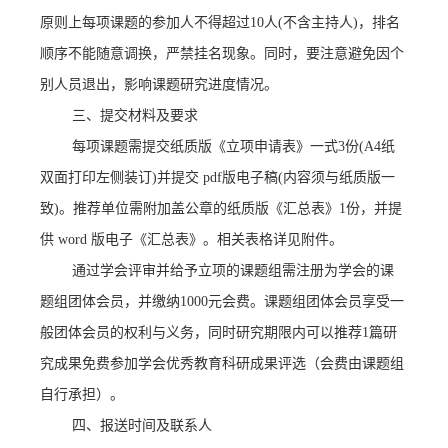
原则上每项课题的参加人不得超过
10
人
(
不含主持人
)
，排名
顺序不能随意调换，严禁挂名现象。同时，要注意避免因个
别人员退出，影响课题研究进度情况。
三、提交材料及要求
每项课题需提交纸质版《立项申请表》一式
3
份
(A4
纸
双面打印左侧装订
)
并提交
pdf
版电子稿
(
内容须与纸质版一
致
)
。推荐单位需附加盖公章的纸质版《汇总表》
1
份，并提
供
word
版电子《汇总表》。相关表格详见附件。
通过学会评审并给予立项的课题组需注册为学会的课
题组团体会员，并缴纳
1000
元会费。课题组团体会员享受一
般团体会员的权利与义务，同时研究期限内可以推荐
1
篇研
究成果免费参加学会优秀教育科研成果评选（会费由课题组
自行承担）。
四、报送时间及联系人