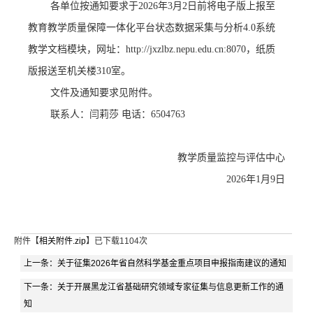
各单位按通知要求于
2026
年
3
月
2
日前将电子版上报至
教育教学质量保障一体化平台状态数据采集与分析
4.0
系统
教学文档模块，网址：
http://jxzlbz.nepu.edu.cn:8070
，纸质
版报送至机关楼
310
室。
文件及通知要求见附件。
联系人：闫莉莎
电话：
6504763
教学质量监控与评估中心
2026
年
1
月
9
日
附件【
相关附件.zip
】已下载
1104
次
上一条：
关于征集2026年省自然科学基金重点项目申报指南建议的通知
下一条：
关于开展黑龙江省基础研究领域专家征集与信息更新工作的通
知