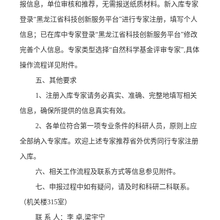
报信息，单位审核和推荐，无需报送纸质材料。新入库专家
登录
“
黑龙江省科技创新服务平台
”
进行专家注册，填写个人
信息；已在库中专家登录
“
黑龙江省科技创新服务平台
”
修改
完善个人信息。专家类型选择
“
自然科学基金评审专家
”,
具体
操作流程详见附件。
五、其他要求
1
、注册入库专家请务必真实、准确、完整地填写相关
信息，确保所提供的信息真实有效。
2
、各单位符合第一项专业条件的科研人员，原则上应
全部纳入专家库。欢迎上述专家推荐省外优秀同行专家注册
入库。
六、相关工作流程及联系方式等信息参见附件。
七、申报过程中如有疑问，请及时和科研二科联系。
（机关楼
315
室）
联
系
人：李
卓
,
梁宇宁