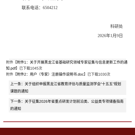
联系电话：
6504212
科研处
2026
年
1
月
9
日
附件【
附件1：关于开展黑龙江省基础研究领域专家征集与信息更新工作的通
知.pdf
】已下载
1045
次
附件【
附件2：用户（专家）注册操作说明书.doc
】已下载
1030
次
上一条：
关于组织申报黑龙江省教育评估与质量监测学会“十五五”规划
课题的通知
下一条：
关于征集2026年省重点研发计划前沿类、公益类专项储备指南
的通知