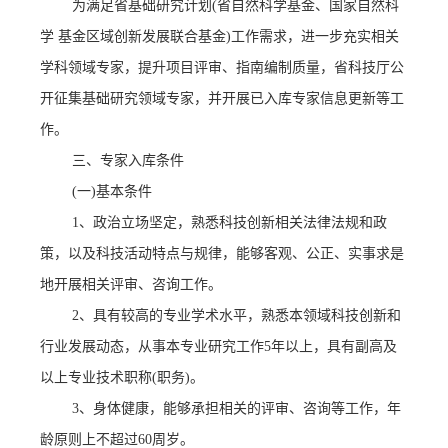
为满足省基础研究计划
(
省自然科学基金、国家自然科
学
基金区域创新发展联合基金
)
工作需求，进一步充实相关
学科领域专家，提升项目评审、指南编制质量，省科技厅公
开征集基础研究领域专家，并开展已入库专家信息更新等工
作。
三、专家入库条件
(
一
)
基本条件
1
、政治立场坚定，熟悉科技创新相关法律法规和政
策，以及科技活动特点与规律，能够客观、公正、实事求是
地开展相关评审、咨询工作。
2
、具有较高的专业学术水平，熟悉本领域科技创新和
行业发展动态，从事本专业研究工作
5
年以上，具有副高及
以上专业技术职称
(
职务
)
。
3
、身体健康，能够承担相关的评审、咨询等工作，年
龄原则上不超过
60
周岁。