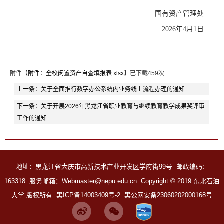
国有
资产管理处
2026年
4
月
1
日
附件【
附件：全校闲置资产自查填报表.xlsx
】已下载
459
次
上一条：
关于全面推行数字办公系统内业务线上流程办理的通知
下一条：
关于开展2026年黑龙江省职业教育与继续教育教学成果奖评审
工作的通知
地址：黑龙江省大庆市高新技术产业开发区学府街99号 邮政编码
：
163318 服务邮箱：Webmaster@nepu.edu.cn
Copyright
©
2019 东北石油
大学 版权所有
黑ICP备14003409号-2
黑公网安备23060202000168号