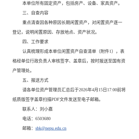
本单位所有固定资产，包括
房产、
设备、家具资产。
三、自查内容
重点清查
因各种原因
长期闲置
资产
，对闲置资产逐一
登记，说明闲置原因、存放地点、资产状况
。
四、工作要求
认真梳理形成本单位闲置资产自查清单
（
附件
1
）
，
表
格
经
单位行政
负责人审核签字
、
盖章
后，按时报送至
国有
资
产管理处。
五、报送方式
请
各单位资产管理员汇总后
于
2026年4月15日
17:00前将
纸质版
签字
盖章
扫描
PDF文件发送至电子
邮箱。
联系人：
刘小嘉
电话：
6503680
邮箱：
sbk@nepu.edu.cn