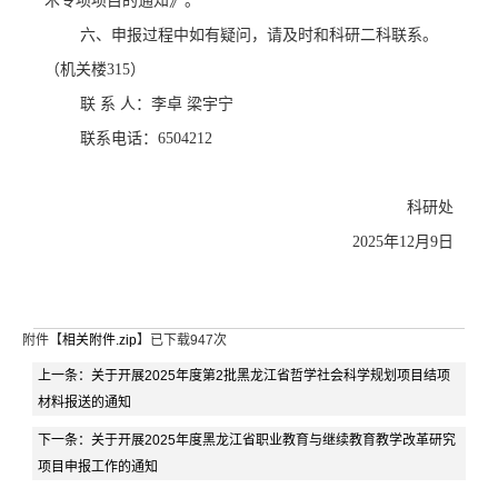
术专项项目的通知》。
六
、申报过程中如有疑问，请及时和科研二科联系。
（机关楼
315）
联
系 人：李卓
梁宇宁
联系电话：
6504212
科研处
20
25
年
12
月
9
日
附件【
相关附件.zip
】已下载
947
次
上一条：
关于开展2025年度第2批黑龙江省哲学社会科学规划项目结项
材料报送的通知
下一条：
关于开展2025年度黑龙江省职业教育与继续教育教学改革研究
项目申报工作的通知