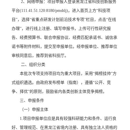
2、
网络申报
：
项目申报人登录黑龙江省科技创新服务
平台
(111.41.51.120:8180/pmshlj)，进入首页上方“科技项
目”，选择“省重点研发计划前沿技术专项”栏目，点击“在线
办理”，进行线上注册、填写申报书，上传可行性研究报
告、经费预算书、联合申报协议、经费匹配承诺书、诚信承
诺书等附件材料，提交至申报单位。经申报单位、推荐单位
审核同意后，推荐到省科技厅。
二、组织分类
本批次专项支持项目均为重大项目，采用
“揭榜挂帅”方
式组织遴选。由政府发布榜单（指南），遵循“公开、竞
争、择优”的原则，鼓励省内各类创新主体竞争揭榜。
三、申报条件
（一）申报主体
1.项目申报单位应是具有较强科研能力和条件、运行良
好、管理规范、在黑龙江省境内注册、具有独立法人资格的