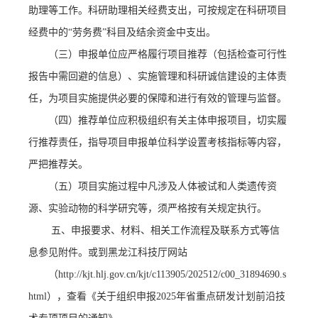
助理等工作。科研助理相关经费支出，可按规定在科研项目
经费中的
“劳务费”科目及结余资金中支出。
（三）申报单位应严格履行项目推荐（包括检查可行性
报告中需回避的信息）、实施管理和科研诚信建设的主体责
任，为项目实施提供必要的保障和进行有效的管理与监督。
（四）推荐单位应积极组织有关主体申报项目，切实履
行推荐责任，指导项目申报单位科学设置考核指标等内容，
严把推荐关。
（五）项目实施过程中凡涉及人体被试和人类遗传资
源、实验动物的科学研究等，须严格按有关规定执行。
五
、申报要求、材料、相关工作流程及联系方式等信
息参见附件
。或到黑龙江
科技厅
网站
（
http://kjt.hlj.gov.cn/kjt/c113905/202512/c00_31894690.s
html），查看《关于组织申报2025年省重点研发计划前沿技