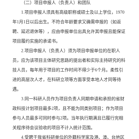
（二）项目申报人（负责人）和团队
1.
项目申报人须具有高级职称或硕士及以上学位，
1970
年1月1日以后出生。
不符合年龄要求又确需申报的（如返
聘、延迟退休等），应由申报单位出具允许其申报且能保证
项目履约实施的承诺书。
2.项目申报人（负责人）须为项目申报单位的在职人
员，应为该项目主体研究思路的提出者和实际主持研究的科
技人员，每年用于项目的工作时间不得少于6个月。柔性引
进的高层次人才，在科研立项等方面享受本地人才同等待
遇。
3.
同一科研人员作为项目负责人同期申请和承担的省财
政科技计划项目最多
2项，且不能为同类别项目；作为项目
参与人员最多可同时参与2项。当年执行期满且已履行完相
关程序待会议验收的项目不计入统计范围
。
4.
受聘于我省科研单位的外籍科学家及港、澳、台地区